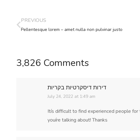
PREVIOUS
Pellentesque lorem – amet nulla non pulvinar justo
3,826 Comments
דירות דיסקרטיות בקריות
says:
July 24, 2022 at 1:49 am
Itís difficult to find experienced people f
youíre talking about! Thanks