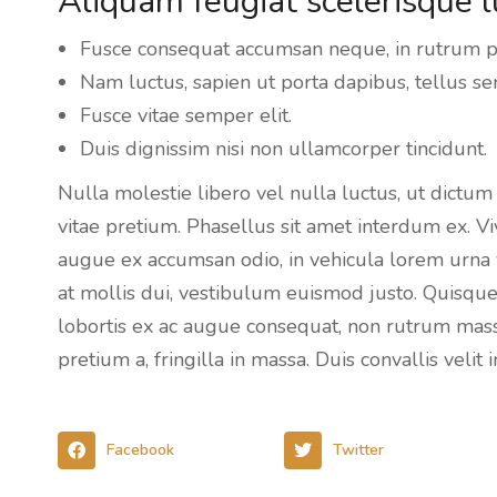
Aliquam feugiat scelerisque l
Fusce consequat accumsan neque, in rutrum pu
Nam luctus, sapien ut porta dapibus, tellus se
Fusce vitae semper elit.
Duis dignissim nisi non ullamcorper tincidunt.
Nulla molestie libero vel nulla luctus, ut dictum
vitae pretium. Phasellus sit amet interdum ex. 
augue ex accumsan odio, in vehicula lorem urna v
at mollis dui, vestibulum euismod justo. Quisqu
lobortis ex ac augue consequat, non rutrum mass
pretium a, fringilla in massa. Duis convallis veli
Facebook
Twitter